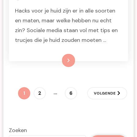
Hacks voor je huid zijn er in alle soorten
en maten, maar welke hebben nu echt
zin? Sociale media staan vol met tips en
trucjes die je huid zouden moeten …
Lees meer
Berichten
…
PAGINA
PAGINA
PAGINA
1
2
6
VOLGENDE
paginering
Zoeken