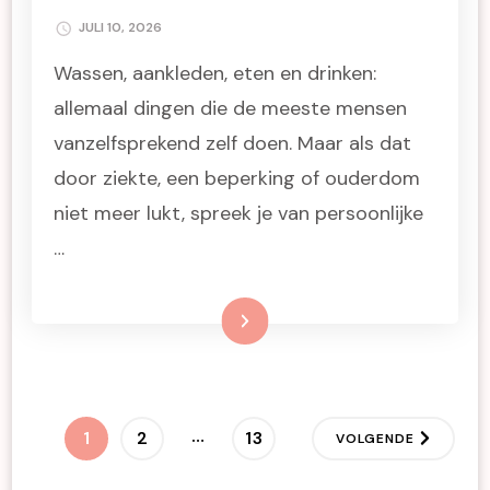
JULI 10, 2026
Wassen, aankleden, eten en drinken:
allemaal dingen die de meeste mensen
vanzelfsprekend zelf doen. Maar als dat
door ziekte, een beperking of ouderdom
niet meer lukt, spreek je van persoonlijke
…
Lees meer
Berichten
…
PAGINA
PAGINA
PAGINA
1
2
13
VOLGENDE