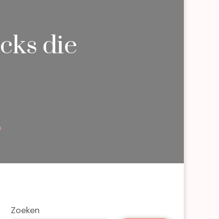
cks die
n
Zoeken