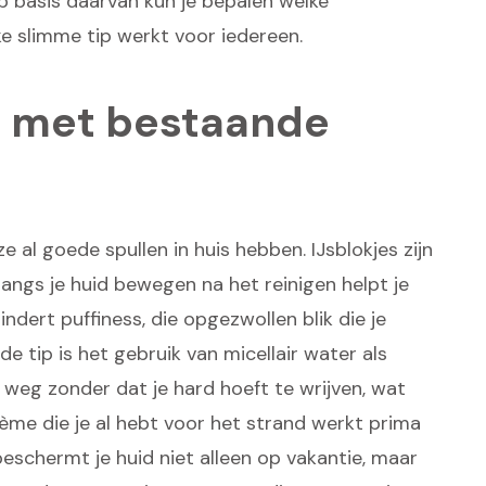
Op basis daarvan kun je bepalen welke
lke slimme tip werkt voor iedereen.
s met bestaande
 al goede spullen in huis hebben. IJsblokjes zijn
langs je huid bewegen na het reinigen helpt je
rmindert puffiness, die opgezwollen blik die je
 tip is het gebruik van micellair water als
eg zonder dat je hard hoeft te wrijven, wat
rème die je al hebt voor het strand werkt prima
beschermt je huid niet alleen op vakantie, maar