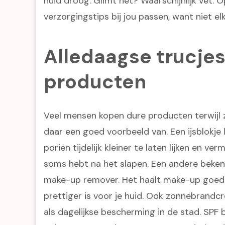
huid droog. Glimt het? Waarschijnlijk vet. 
verzorgingstips bij jou passen, want niet e
Alledaagse trucje
producten
Veel mensen kopen dure producten terwijl ze
daar een goed voorbeeld van. Een ijsblokje 
poriën tijdelijk kleiner te laten lijken en ve
soms hebt na het slapen. Een andere bekende
make-up remover. Het haalt make-up goed w
prettiger is voor je huid. Ook zonnebrandc
als dagelijkse bescherming in de stad. SPF 