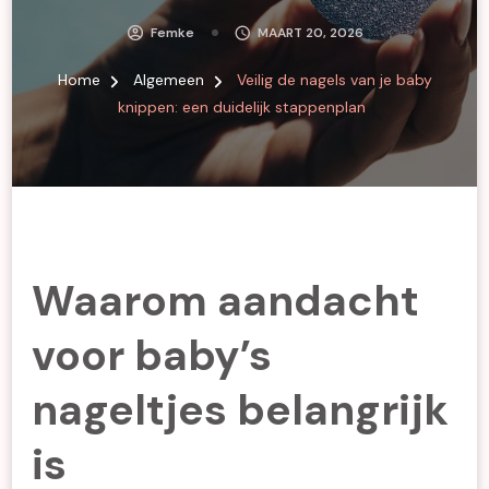
Femke
MAART 20, 2026
Home
Algemeen
Veilig de nagels van je baby
knippen: een duidelijk stappenplan
Waarom aandacht
voor baby’s
nageltjes belangrijk
is