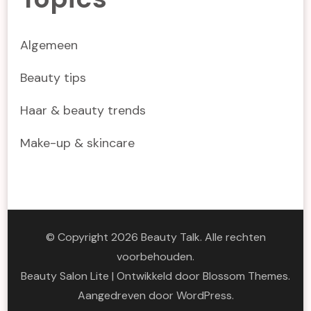
Algemeen
Beauty tips
Haar & beauty trends
Make-up & skincare
© Copyright 2026
Beauty Talk
. Alle rechten
voorbehouden.
Beauty Salon Lite | Ontwikkeld door
Blossom Themes
.
Aangedreven door
WordPress
.