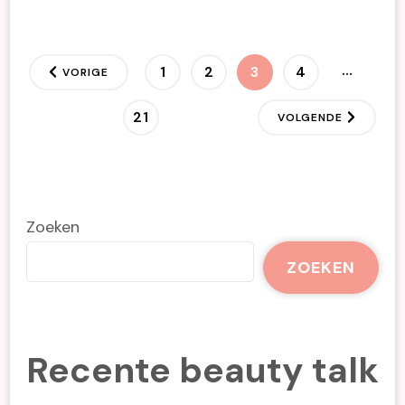
Berichten
…
PAGINA
PAGINA
PAGINA
PAGINA
1
2
3
4
VORIGE
paginering
PAGINA
21
VOLGENDE
Zoeken
ZOEKEN
Recente beauty talk