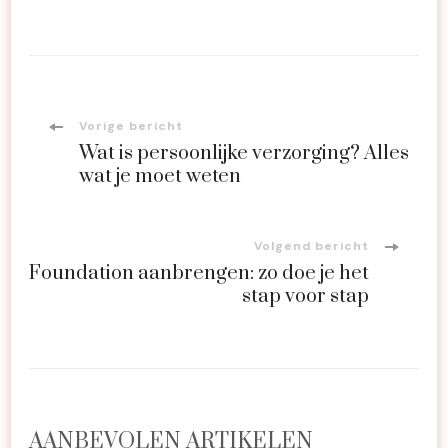
Bericht
Vorige bericht
Wat is persoonlijke verzorging? Alles
navigatie
wat je moet weten
Volgend bericht
Foundation aanbrengen: zo doe je het
stap voor stap
AANBEVOLEN ARTIKELEN