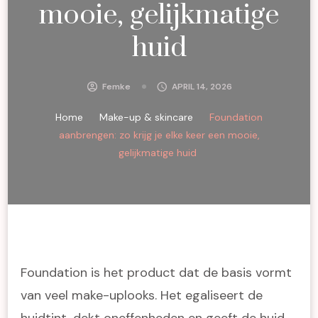
mooie, gelijkmatige
huid
Femke
APRIL 14, 2026
Home
Make-up & skincare
Foundation
aanbrengen: zo krijg je elke keer een mooie,
gelijkmatige huid
Foundation is het product dat de basis vormt
van veel make-uplooks. Het egaliseert de
huidtint, dekt oneffenheden en geeft de huid