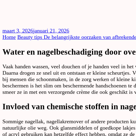
maart 3, 2026
januari 21, 2026
Home
Beauty tips
De belangrijkste oorzaken van afbrekende
Water en nagelbeschadiging door ov
Vaak handen wassen, veel douchen of je handen veel in het 
Daarna drogen ze snel uit en ontstaan er kleine scheurtjes. 
bij mensen die schoonmaken, in de zorg werken of kleine kin
beschermen is het slim om beschermende handschoenen te dr
smeer ze in met een verzorgende crème die ook geschikt is 
Invloed van chemische stoffen in nag
Sommige nagellak, nagellakremover of andere producten kunn
natuurlijke olie weg. Ook glansmiddelen of goedkope lakjes 
of acryl gebruiken kan hetzelfde effect hebben, omdat ze de 