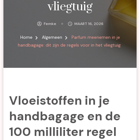
vliegtuig
Femke
MAART 16, 2026
Home
Algemeen
Parfum meenemen in je
handbagage: dit zijn de regels voor in het vliegtuig
Vloeistoffen in je
handbagage en de
100 milliliter regel