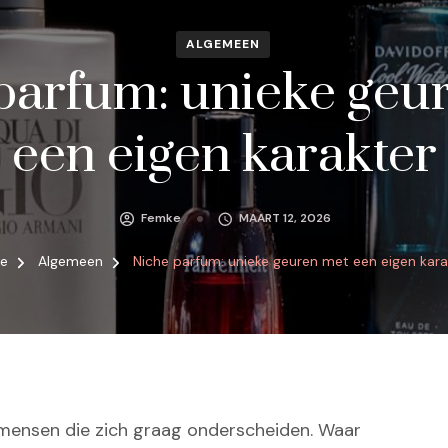
ALGEMEEN
parfum: unieke geu
een eigen karakter
Femke
MAART 12, 2026
e
Algemeen
Niche parfum: unieke geuren met een eigen kara
 mensen die zich graag onderscheiden. Waar