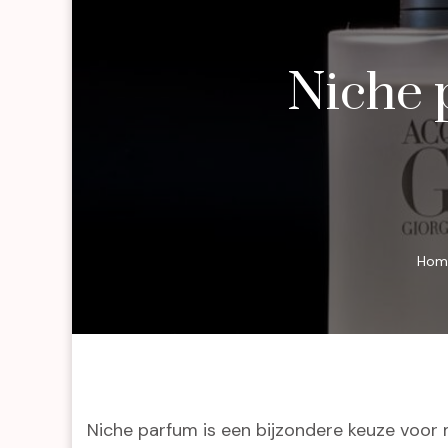
Niche 
Hom
Niche parfum is een bijzondere keuze voor