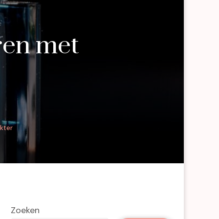
ren met
kter
Zoeken